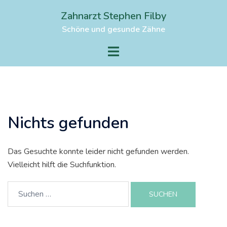
Zum
Zahnarzt Stephen Filby
Inhalt
Schöne und gesunde Zähne
springen
Menü
umschalten
Nichts gefunden
Das Gesuchte konnte leider nicht gefunden werden.
Vielleicht hilft die Suchfunktion.
Suchen
nach: